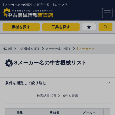
$メーカー名の全国中古販売一覧 | $ローマ字
menu
機械を探す
工具を探す
HOME
中古機械を探す
メーカー名で探す
$メーカー名
$メーカー名の中古機械リスト
e
s
o
cl
条件を指定して絞り込む
検索結果:
0
件 0～0件を表示
画像
商品名
メーカー