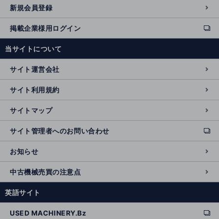
新規会員登録
掲載企業様用ログイン
ext
e
当サイトについて
r
n
サイト運営会社
al
si
サイト利用規約
t
e
サイトマップ
サイト管理者へのお問い合わせ
ext
e
お知らせ
r
n
中古機械売買の注意点
al
si
英語サイト
t
e
USED MACHINERY.Bz
ext