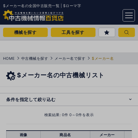
$メーカー名の全国中古販売一覧 | $ローマ字
menu
機械を探す
工具を探す
HOME
中古機械を探す
メーカー名で探す
$メーカー名
$メーカー名の中古機械リスト
e
s
o
cl
条件を指定して絞り込む
検索結果:
0
件 0～0件を表示
画像
商品名
メーカー