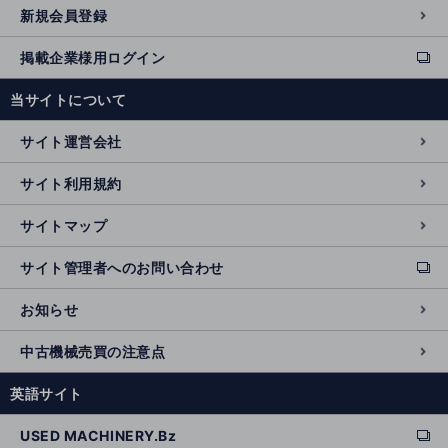
新規会員登録
掲載企業様用ログイン
ext
e
当サイトについて
r
n
サイト運営会社
al
si
サイト利用規約
t
e
サイトマップ
サイト管理者へのお問い合わせ
ext
e
お知らせ
r
n
中古機械売買の注意点
al
si
英語サイト
t
e
USED MACHINERY.Bz
ext