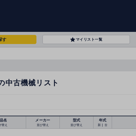
探す
マイリスト一覧
の中古機械リスト
品名
メーカー
型式
年式
び替え
並び替え
並び替え
新
｜
古