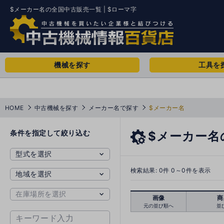
$メーカー名の全国中古販売一覧 | $ローマ字
機械を探す
工具を
HOME
中古機械を探す
メーカー名で探す
$メーカー名
条件を指定して絞り込む
$メーカー名
検索結果:
0
件 0～0件を表示
画像
商
元の並び順へ
並