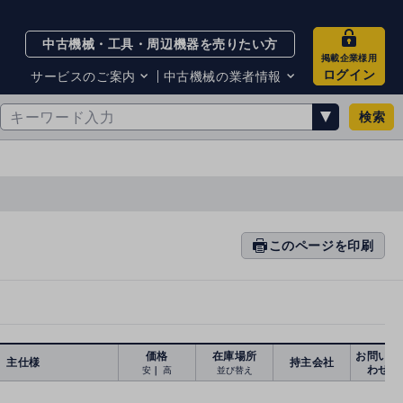
中古機械・工具・周辺機器を売りたい方
掲載企業様用
ログイン
サービスのご案内
中古機械の業者情報
検索
サービスのご案内
掲載企業一覧
お知らせ
買取・査定業者リスト
中古機械販売の注意点
サイト利用規約
サイト運営会社
メルマガバックナンバー
このページを印刷
prin
ti
n
g
価格
在庫場所
お問い合
主仕様
持主会社
わせ
安
｜
高
並び替え