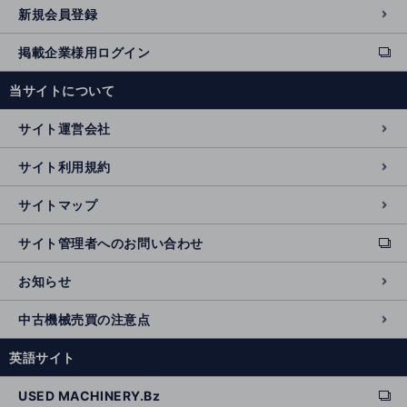
新規会員登録
掲載企業様用ログイン
ext
e
当サイトについて
r
n
サイト運営会社
al
si
サイト利用規約
t
e
サイトマップ
サイト管理者へのお問い合わせ
ext
e
お知らせ
r
n
中古機械売買の注意点
al
si
英語サイト
t
e
USED MACHINERY.Bz
ext