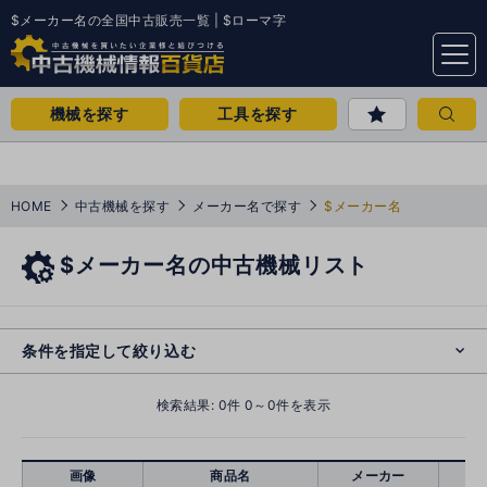
$メーカー名の全国中古販売一覧 | $ローマ字
menu
機械を探す
工具を探す
HOME
中古機械を探す
メーカー名で探す
$メーカー名
$メーカー名の中古機械リスト
e
s
o
cl
条件を指定して絞り込む
検索結果:
0
件 0～0件を表示
画像
商品名
メーカー