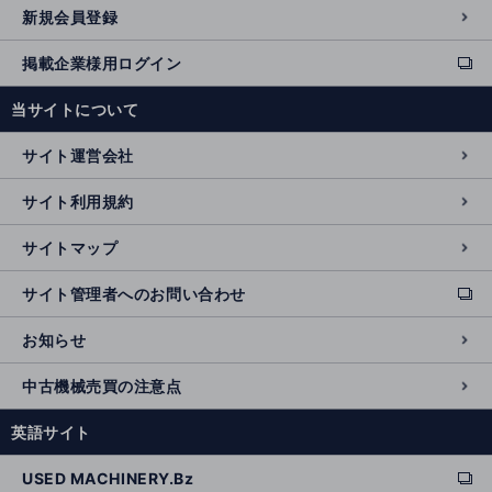
新規会員登録
掲載企業様用ログイン
ext
e
当サイトについて
r
n
サイト運営会社
al
si
サイト利用規約
t
e
サイトマップ
サイト管理者へのお問い合わせ
ext
e
お知らせ
r
n
中古機械売買の注意点
al
si
英語サイト
t
e
USED MACHINERY.Bz
ext