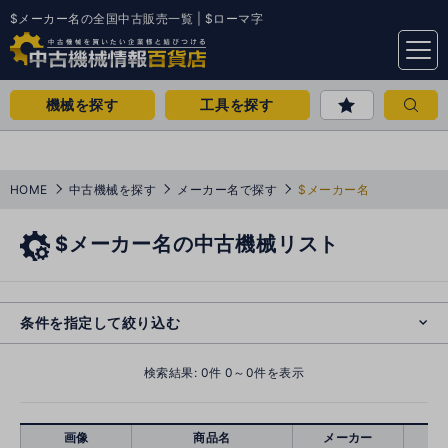
$メーカー名の全国中古販売一覧 | $ローマ字
menu
機械を探す
工具を探す
HOME
中古機械を探す
メーカー名で探す
$メーカー名
$メーカー名の中古機械リスト
e
s
o
cl
条件を指定して絞り込む
検索結果:
0
件 0～0件を表示
画像
商品名
メーカー