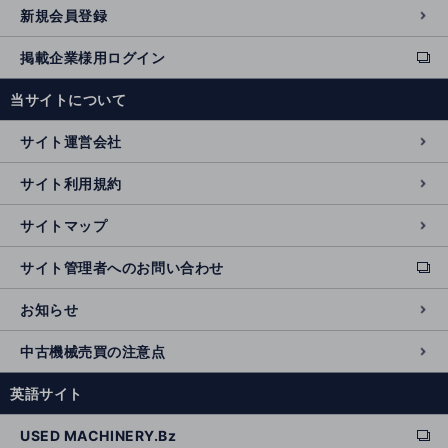
新規会員登録
掲載企業様用ログイン
ext
e
当サイトについて
r
n
サイト運営会社
al
si
サイト利用規約
t
e
サイトマップ
サイト管理者へのお問い合わせ
ext
e
お知らせ
r
n
中古機械売買の注意点
al
si
英語サイト
t
e
USED MACHINERY.Bz
ext