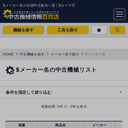
$メーカー名の全国中古販売一覧 | $ローマ字
menu
機械を探す
工具を探す
HOME
中古機械を探す
メーカー名で探す
$メーカー名
$メーカー名の中古機械リスト
e
s
o
cl
条件を指定して絞り込む
検索結果:
0
件 0～0件を表示
画像
商品名
メーカー