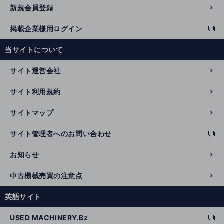
新規会員登録
掲載企業様用ログイン
ext
e
当サイトについて
r
n
サイト運営会社
al
si
サイト利用規約
t
e
サイトマップ
サイト管理者へのお問い合わせ
ext
e
お知らせ
r
n
中古機械売買の注意点
al
si
英語サイト
t
e
USED MACHINERY.Bz
ext