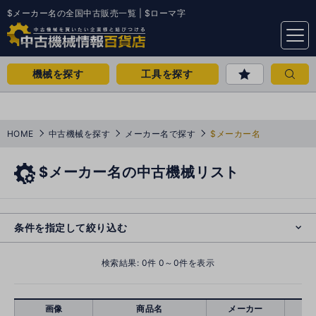
$メーカー名の全国中古販売一覧 | $ローマ字
menu
機械を探す
工具を探す
HOME
中古機械を探す
メーカー名で探す
$メーカー名
$メーカー名の中古機械リスト
e
s
o
cl
条件を指定して絞り込む
検索結果:
0
件 0～0件を表示
画像
商品名
メーカー