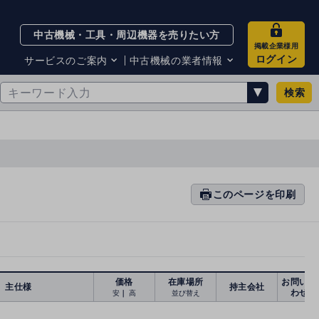
中古機械・工具・周辺機器を売りたい方
掲載企業様用
ログイン
サービスのご案内
中古機械の業者情報
検索
サービスのご案内
掲載企業一覧
お知らせ
買取・査定業者リスト
中古機械販売の注意点
サイト利用規約
サイト運営会社
メルマガバックナンバー
このページを印刷
prin
ti
n
g
価格
在庫場所
お問い合
主仕様
持主会社
わせ
安
｜
高
並び替え