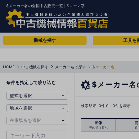
$メーカー名の全国中古販売一覧 | $ローマ字
機械を探す
工具を
HOME
中古機械を探す
メーカー名で探す
$メーカー名
条件を指定して絞り込む
$メーカー名
検索結果:
0
件 0～0件を表示
画像
商
元の並び順へ
並