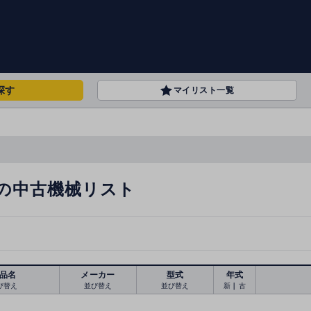
探す
マイリスト一覧
の中古機械リスト
品名
メーカー
型式
年式
び替え
並び替え
並び替え
新
｜
古