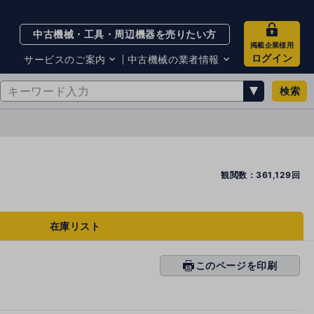
中古機械・工具・周辺機器を売りたい方
掲載企業様用
ログイン
サービスのご案内
中古機械の業者情報
検索
サービスのご案内
掲載企業一覧
お知らせ
買取・査定業者リスト
中古機械販売の注意点
サイト利用規約
サイト運営会社
観閲数：361,129回
メルマガバックナンバー
在庫リスト
このページを印刷
prin
ti
n
g