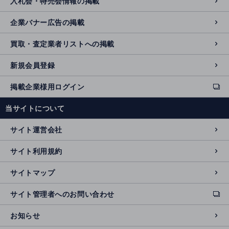
入札会・特売会情報の掲載
企業バナー広告の掲載
買取・査定業者リストへの掲載
新規会員登録
掲載企業様用ログイン
ext
e
当サイトについて
r
n
サイト運営会社
al
si
サイト利用規約
t
e
サイトマップ
サイト管理者へのお問い合わせ
ext
e
お知らせ
r
n