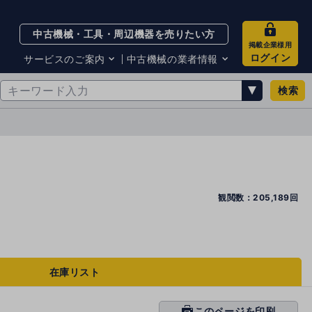
中古機械・工具・周辺機器を売りたい方
掲載企業様用
ログイン
サービスのご案内
中古機械の業者情報
検索
サービスのご案内
掲載企業一覧
お知らせ
買取・査定業者リスト
中古機械販売の注意点
サイト利用規約
サイト運営会社
メルマガバックナンバー
観閲数：205,189回
在庫リスト
このページを印刷