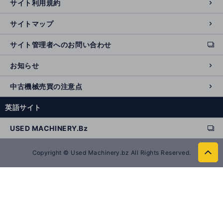
サイト利用規約
t
e
サイトマップ
サイト管理者へのお問い合わせ
ext
e
お知らせ
r
n
中古機械売買の注意点
al
si
英語サイト
t
e
USED MACHINERY.Bz
ext
e
r
Copyright © Used Machinery.bz All Rights Reserved.
to
n
p
al
a
si
g
t
e
e
t
o