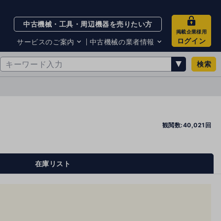
中古機械・工具・周辺機器を売りたい方
掲載企業様用
ログイン
サービスのご案内
中古機械の業者情報
検索
サービスのご案内
掲載企業一覧
お知らせ
買取・査定業者リスト
中古機械販売の注意点
サイト利用規約
サイト運営会社
観閲数:40,021回
メルマガバックナンバー
在庫リスト