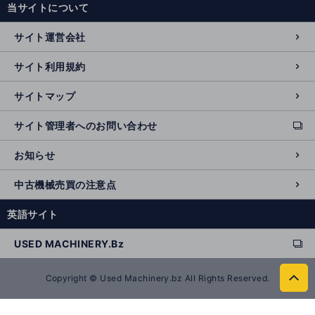
当サイトについて
r
n
サイト運営会社
al
si
サイト利用規約
t
e
サイトマップ
サイト管理者へのお問い合わせ
ext
e
お知らせ
r
n
中古機械売買の注意点
al
si
英語サイト
t
e
USED MACHINERY.Bz
ext
e
r
Copyright © Used Machinery.bz All Rights Reserved.
to
n
p
al
a