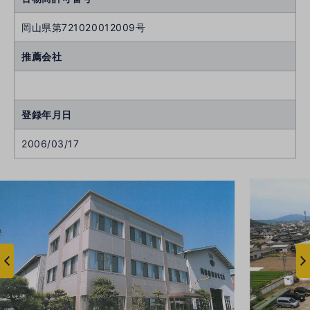
岡山県第721020012009号
推薦会社
登録年月日
2006/03/17
次
へ
へ
前