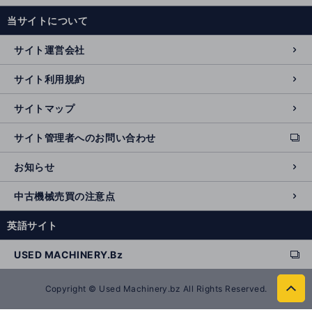
e
当サイトについて
r
n
サイト運営会社
al
si
サイト利用規約
t
e
サイトマップ
サイト管理者へのお問い合わせ
ext
e
お知らせ
r
n
中古機械売買の注意点
al
si
英語サイト
t
e
USED MACHINERY.Bz
ext
e
r
Copyright © Used Machinery.bz All Rights Reserved.
to
n
p