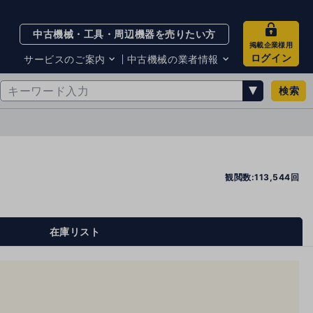
中古機械・工具・周辺機器を売りたい方
掲載企業様用
ログイン
サービスのご案内
中古機械の業者情報
検索
サービスのご案内
掲載企業一覧
お知らせ
買取・査定業者リスト
中古機械販売の注意点
サイト利用規約
サイト運営会社
観閲数:113,544回
メルマガバックナンバー
在庫リスト