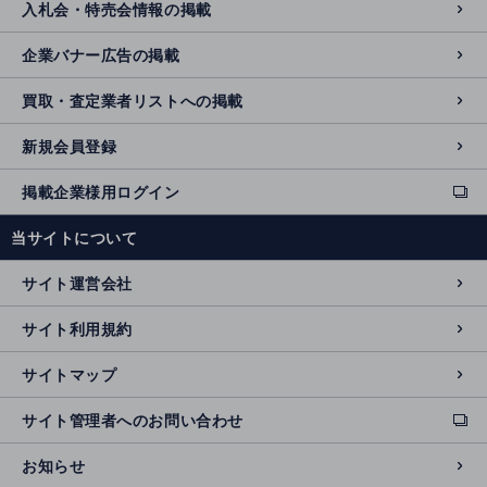
入札会・特売会情報の掲載
企業バナー広告の掲載
買取・査定業者リストへの掲載
新規会員登録
掲載企業様用ログイン
ext
e
当サイトについて
r
n
サイト運営会社
al
si
サイト利用規約
t
e
サイトマップ
サイト管理者へのお問い合わせ
ext
e
お知らせ
r