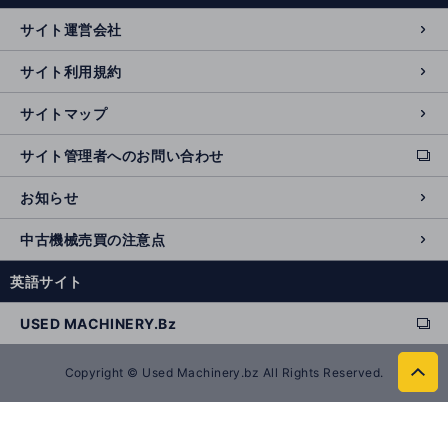
n
サイト運営会社
al
si
サイト利用規約
t
e
サイトマップ
サイト管理者へのお問い合わせ
ext
e
お知らせ
r
n
中古機械売買の注意点
al
si
英語サイト
t
e
USED MACHINERY.Bz
ext
e
r
Copyright © Used Machinery.bz All Rights Reserved.
to
n
p
al
a
si
g