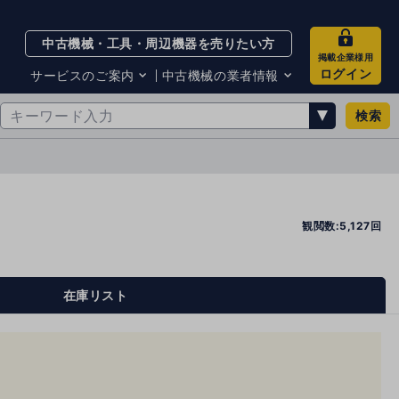
中古機械・工具・周辺機器を売りたい方
掲載企業様用
ログイン
サービスのご案内
中古機械の業者情報
検索
サービスのご案内
掲載企業一覧
お知らせ
買取・査定業者リスト
中古機械販売の注意点
サイト利用規約
サイト運営会社
観閲数:5,127回
メルマガバックナンバー
在庫リスト