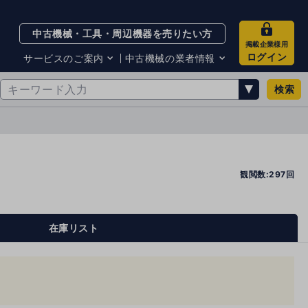
中古機械・工具・周辺機器を売りたい方
掲載企業様用
ログイン
サービスのご案内
中古機械の業者情報
検索
サービスのご案内
掲載企業一覧
お知らせ
買取・査定業者リスト
中古機械販売の注意点
サイト利用規約
サイト運営会社
観閲数:297回
メルマガバックナンバー
在庫リスト