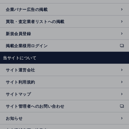
企業バナー広告の掲載
買取・査定業者リストへの掲載
新規会員登録
掲載企業様用ログイン
ext
e
当サイトについて
r
n
サイト運営会社
al
si
サイト利用規約
t
e
サイトマップ
サイト管理者へのお問い合わせ
ext
e
お知らせ
r
n