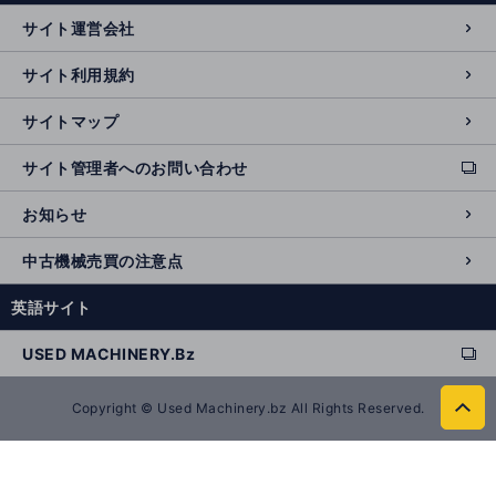
n
サイト運営会社
al
si
サイト利用規約
t
e
サイトマップ
サイト管理者へのお問い合わせ
ext
e
お知らせ
r
n
中古機械売買の注意点
al
si
英語サイト
t
e
USED MACHINERY.Bz
ext
e
r
Copyright © Used Machinery.bz All Rights Reserved.
to
n
p
al
a
si
g