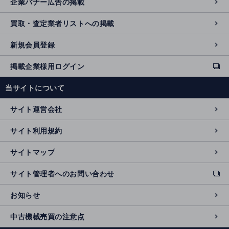
企業バナー広告の掲載
買取・査定業者リストへの掲載
新規会員登録
掲載企業様用ログイン
ext
e
当サイトについて
r
n
サイト運営会社
al
si
サイト利用規約
t
e
サイトマップ
サイト管理者へのお問い合わせ
ext
e
お知らせ
r
n
中古機械売買の注意点
al