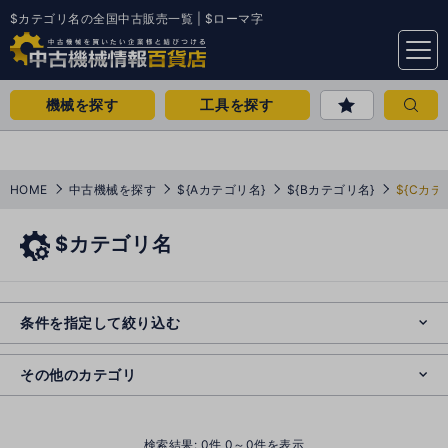
$カテゴリ名の全国中古販売一覧 | $ローマ字
menu
機械を探す
工具を探す
HOME
中古機械を探す
${Aカテゴリ名}
${Bカテゴリ名}
${Cカテ
$カテゴリ名
e
s
o
e
cl
条件を指定して絞り込む
s
o
cl
その他のカテゴリ
()
検索結果:
0
件 0～0件を表示