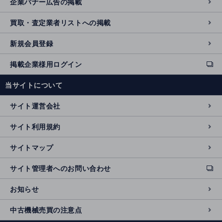
企業バナー広告の掲載
買取・査定業者リストへの掲載
新規会員登録
掲載企業様用ログイン
ext
e
当サイトについて
r
n
サイト運営会社
al
si
サイト利用規約
t
e
サイトマップ
サイト管理者へのお問い合わせ
ext
e
お知らせ
r
n
中古機械売買の注意点
al