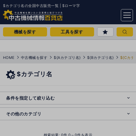
$カテゴリ名の全国中古販売一覧 | $ローマ字
menu
機械を探す
工具を探す
HOME
中古機械を探す
${Aカテゴリ名}
${Bカテゴリ名}
${Cカテ
$カテゴリ名
e
s
o
e
cl
条件を指定して絞り込む
s
o
cl
その他のカテゴリ
()
検索結果:
0
件 0～0件を表示