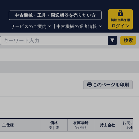
中古機械・工具・周辺機器を売りたい方
掲載企業様用
ログイン
サービスのご案内
中古機械の業者情報
検索
サービスのご案内
掲載企業一覧
お知らせ
買取・査定業者リスト
中古機械販売の注意点
サイト利用規約
サイト運営会社
メルマガバックナンバー
このページを印刷
prin
ti
n
g
価格
在庫場所
お問い合
主仕様
持主会社
わせ
安
｜
高
並び替え