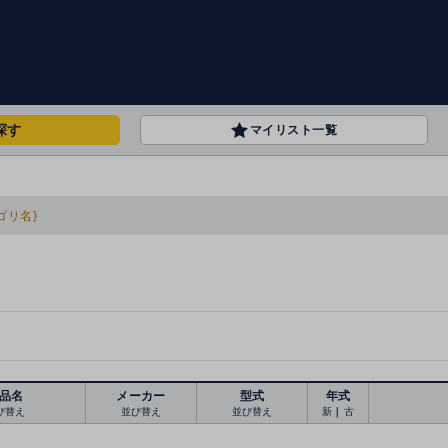
探す
マイリスト一覧
ゴリ名}
品名
メーカー
型式
年式
び替え
並び替え
並び替え
新
｜
古