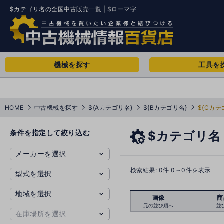
$カテゴリ名の全国中古販売一覧 | $ローマ字
機械を探す
工具を
HOME
中古機械を探す
${Aカテゴリ名}
${Bカテゴリ名}
${Cカテ
条件を指定して絞り込む
$カテゴリ名
検索結果:
0
件 0～0件を表示
画像
商
元の並び順へ
並