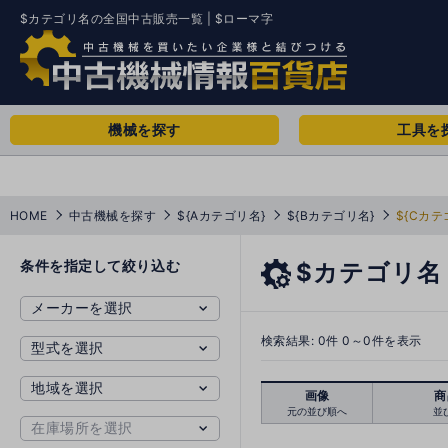
$カテゴリ名の全国中古販売一覧 | $ローマ字
機械を探す
工具を
HOME
中古機械を探す
${Aカテゴリ名}
${Bカテゴリ名}
${Cカテ
条件を指定して絞り込む
$カテゴリ名
検索結果:
0
件 0～0件を表示
画像
商
元の並び順へ
並