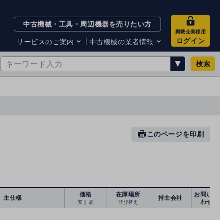
中古機械・工具・周辺機器を売りたい方
掲載企業様用
ログイン
サービスのご案内
中古機械の業者情報
検索
サービスのご案内
掲載企業一覧
お知らせ
買取・査定業者リスト
中古機械販売の注意点
サイト利用規約
サイト運営会社
メルマガバックナンバー
このページを印刷
prin
ti
n
g
価格
在庫場所
お問い合
主仕様
持主会社
わせ
安
｜
高
並び替え