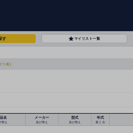
探す
マイリスト一覧
ゴリ名}
品名
メーカー
型式
年式
び替え
並び替え
並び替え
新
｜
古