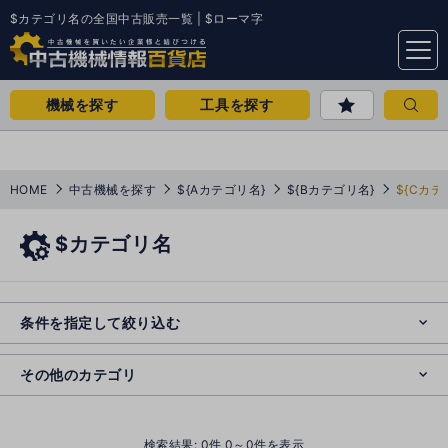
$カテゴリ名の全国中古販売一覧 | $ローマ字
menu
機械を探す
工具を探す
HOME
中古機械を探す
${Aカテゴリ名}
${Bカテゴリ名}
${Cカテ
$カテゴリ名
e
s
o
e
cl
条件を指定して絞り込む
s
o
cl
その他のカテゴリ
()
検索結果:
0
件 0～0件を表示