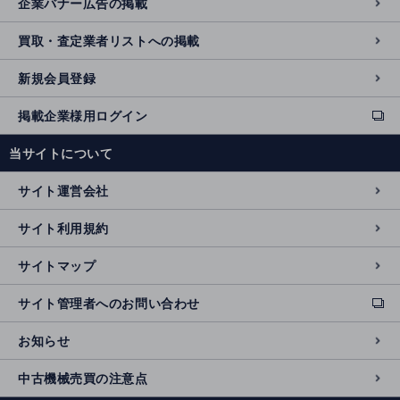
企業バナー広告の掲載
買取・査定業者リストへの掲載
新規会員登録
掲載企業様用ログイン
ext
e
当サイトについて
r
n
サイト運営会社
al
si
サイト利用規約
t
e
サイトマップ
サイト管理者へのお問い合わせ
ext
e
お知らせ
r
n
中古機械売買の注意点
al