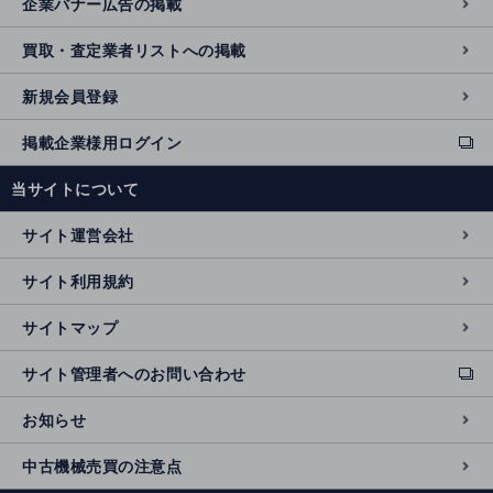
企業バナー広告の掲載
買取・査定業者リストへの掲載
新規会員登録
掲載企業様用ログイン
ext
e
当サイトについて
r
n
サイト運営会社
al
si
サイト利用規約
t
e
サイトマップ
サイト管理者へのお問い合わせ
ext
e
お知らせ
r
n
中古機械売買の注意点
al