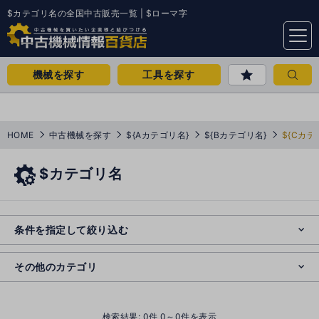
$カテゴリ名の全国中古販売一覧 | $ローマ字
menu
機械を探す
工具を探す
HOME
中古機械を探す
${Aカテゴリ名}
${Bカテゴリ名}
${Cカテ
$カテゴリ名
e
s
o
e
cl
条件を指定して絞り込む
s
o
cl
その他のカテゴリ
()
検索結果:
0
件 0～0件を表示