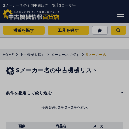
$メーカー名の全国中古販売一覧 | $ローマ字
menu
機械を探す
工具を探す
HOME
中古機械を探す
メーカー名で探す
$メーカー名
$メーカー名の中古機械リスト
e
s
o
cl
条件を指定して絞り込む
検索結果:
0
件 0～0件を表示
画像
商品名
メーカー