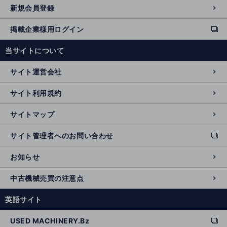
新規会員登録
掲載企業様用ログイン
ext
e
当サイトについて
r
n
サイト運営会社
al
si
サイト利用規約
t
e
サイトマップ
サイト管理者へのお問い合わせ
ext
e
お知らせ
r
n
中古機械売買の注意点
al
si
英語サイト
t
e
USED MACHINERY.Bz
ext