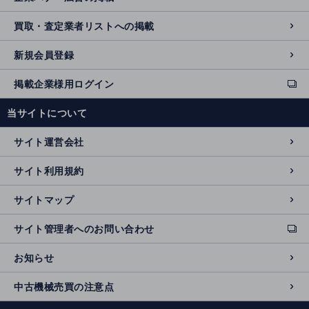
買取・査定業者リストへの掲載
新規会員登録
掲載企業様用ログイン
ext
e
当サイトについて
r
n
サイト運営会社
al
si
サイト利用規約
t
e
サイトマップ
サイト管理者へのお問い合わせ
ext
e
お知らせ
r
n
中古機械売買の注意点
al
si