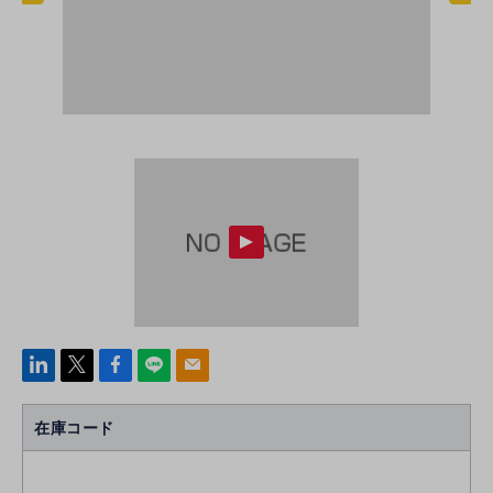
linke
x
Face
line
mail
di
b
n
oo
在庫コード
k