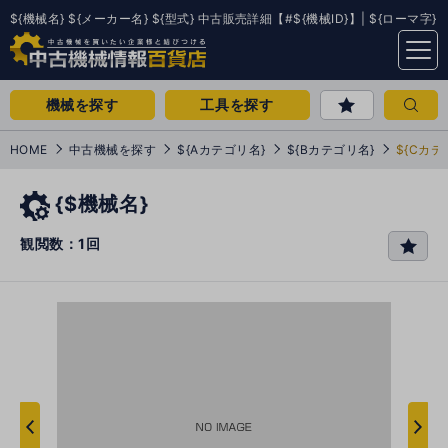
${機械名} ${メーカー名} ${型式} 中古販売詳細【#${機械ID}】| ${ローマ字}
menu
機械を探す
工具を探す
HOME
中古機械を探す
${Aカテゴリ名}
${Bカテゴリ名}
${Cカテ
{$機械名}
観閲数：1回
favo
rit
e
次
へ
へ
前