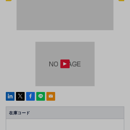
linke
x
Face
line
mail
di
b
n
oo
在庫コード
k