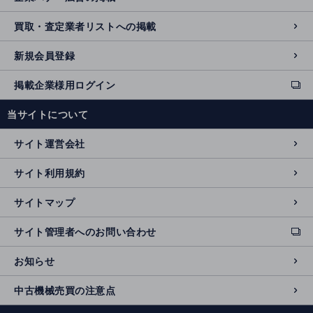
買取・査定業者リストへの掲載
新規会員登録
掲載企業様用ログイン
ext
e
当サイトについて
r
n
サイト運営会社
al
si
サイト利用規約
t
e
サイトマップ
サイト管理者へのお問い合わせ
ext
e
お知らせ
r
n
中古機械売買の注意点
al
si