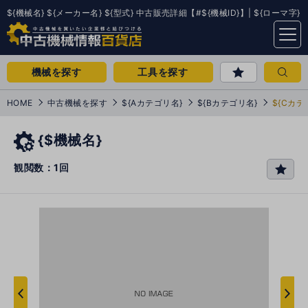
${機械名} ${メーカー名} ${型式} 中古販売詳細【#${機械ID}】| ${ローマ字}
menu
機械を探す
工具を探す
HOME
中古機械を探す
${Aカテゴリ名}
${Bカテゴリ名}
${Cカテ
{$機械名}
観閲数：1回
favo
rit
e
次
へ
へ
前