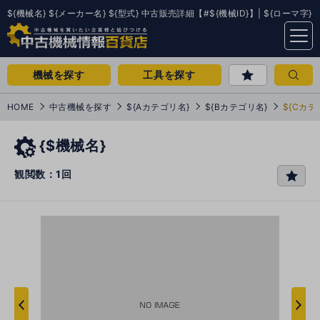
${機械名} ${メーカー名} ${型式} 中古販売詳細【#${機械ID}】| ${ローマ字}
menu
機械を探す
工具を探す
HOME
中古機械を探す
${Aカテゴリ名}
${Bカテゴリ名}
${Cカテ
{$機械名}
観閲数：1回
favo
rit
e
次
へ
へ
前