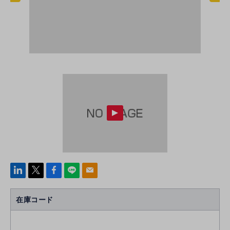
linke
x
Face
line
mail
di
b
n
oo
在庫コード
k