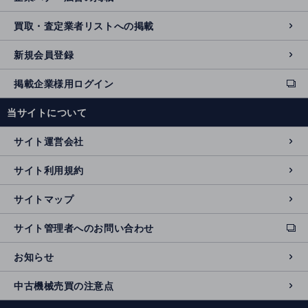
買取・査定業者リストへの掲載
新規会員登録
掲載企業様用ログイン
ext
e
当サイトについて
r
n
サイト運営会社
al
si
サイト利用規約
t
e
サイトマップ
サイト管理者へのお問い合わせ
ext
e
お知らせ
r
n
中古機械売買の注意点
al
si