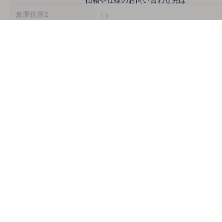
倉庫住所2
倉庫住所3
営業時間
定休日
お問い合わせ
メールでお問い合わせ
mail
取扱機種
ホームページ
古物商許可番号
推薦会社
登録年月日
2026/08/08