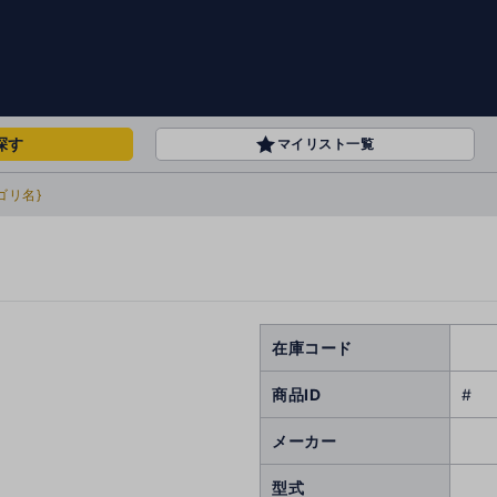
探す
マイリスト一覧
ゴリ名}
在庫コード
商品ID
#
メーカー
型式