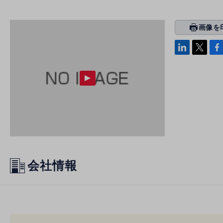
画像を
prin
ti
linke
x
Face
n
di
b
g
n
oo
k
会社情報