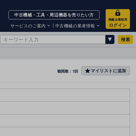
中古機械・工具・周辺機器を売りたい方
掲載企業様用
ログイン
サービスのご案内
中古機械の業者情報
検索
サービスのご案内
掲載企業一覧
お知らせ
買取・査定業者リスト
中古機械販売の注意点
サイト利用規約
マイリストに追加
favo
観閲数：1回
サイト運営会社
rit
メルマガバックナンバー
e