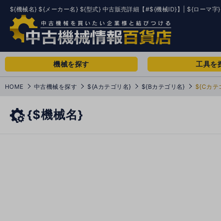
${機械名} ${メーカー名} ${型式} 中古販売詳細【#${機械ID}】| ${ローマ字}
機械を探す
工具を
HOME
中古機械を探す
${Aカテゴリ名}
${Bカテゴリ名}
${Cカテ
{$機械名}