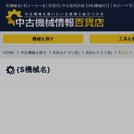
${機械名} ${メーカー名} ${型式} 中古販売詳細【#${機械ID}】| ${ローマ字}
機械を探す
工具を
HOME
中古機械を探す
${Aカテゴリ名}
${Bカテゴリ名}
${Cカテ
{$機械名}