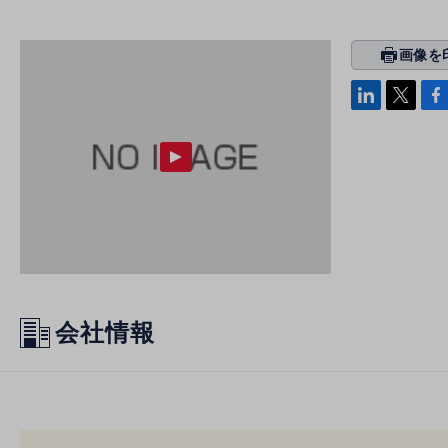
画像を
prin
ti
linke
x
Face
n
di
b
g
n
oo
k
会社情報