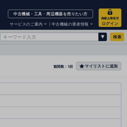
中古機械・工具・周辺機器を売りたい方
掲載企業様用
ログイン
サービスのご案内
中古機械の業者情報
検索
サービスのご案内
掲載企業一覧
お知らせ
買取・査定業者リスト
中古機械販売の注意点
サイト利用規約
マイリストに追加
favo
観閲数：1回
サイト運営会社
rit
メルマガバックナンバー
e