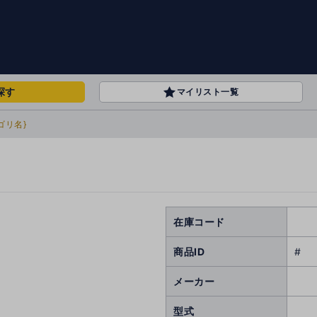
探す
マイリスト一覧
ゴリ名}
在庫コード
商品ID
#
メーカー
型式