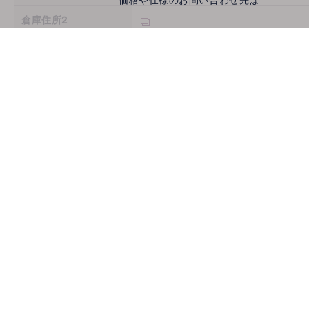
倉庫住所2
倉庫住所3
営業時間
定休日
お問い合わせ
メールでお問い合わせ
mail
取扱機種
ホームページ
古物商許可番号
推薦会社
登録年月日
2026/08/07