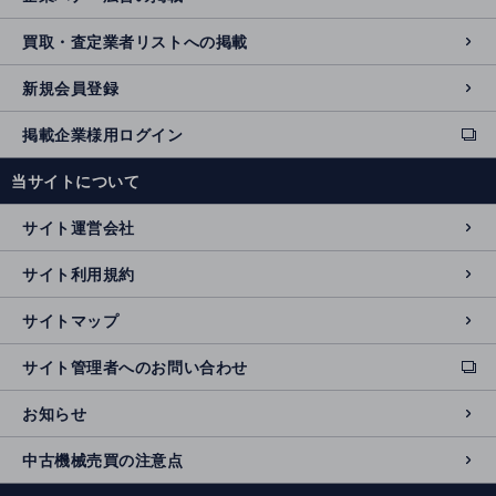
買取・査定業者リストへの掲載
新規会員登録
掲載企業様用ログイン
ext
e
当サイトについて
r
n
サイト運営会社
al
si
サイト利用規約
t
e
サイトマップ
サイト管理者へのお問い合わせ
ext
e
お知らせ
r
n
中古機械売買の注意点
al
si