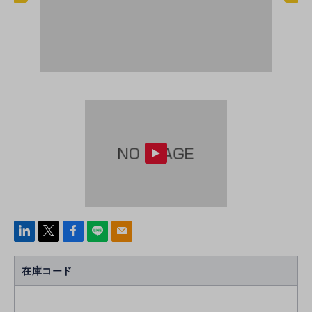
linke
x
Face
line
mail
di
b
n
oo
在庫コード
k