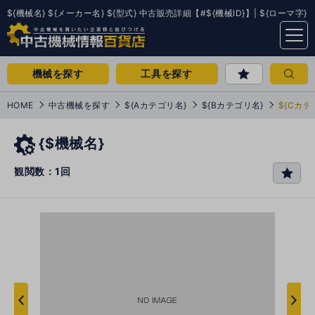
${機械名} ${メーカー名} ${型式} 中古販売詳細【#${機械ID}】| ${ローマ字}
menu
機械を探す
工具を探す
HOME
中古機械を探す
${Aカテゴリ名}
${Bカテゴリ名}
${Cカテ
{$機械名}
観閲数：1回
favo
rit
e
次
へ
へ
前