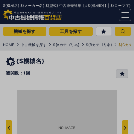
${機械名} ${メーカー名} ${型式} 中古販売詳細【#${機械ID}】| ${ローマ字}
menu
機械を探す
工具を探す
HOME
中古機械を探す
${Aカテゴリ名}
${Bカテゴリ名}
${Cカテ
{$機械名}
観閲数：1回
favo
rit
e
次
へ
へ
前