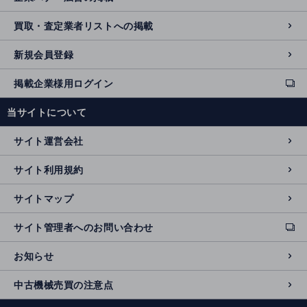
買取・査定業者リストへの掲載
新規会員登録
掲載企業様用ログイン
ext
e
当サイトについて
r
n
サイト運営会社
al
si
サイト利用規約
t
e
サイトマップ
サイト管理者へのお問い合わせ
ext
e
お知らせ
r
n
中古機械売買の注意点
al
si