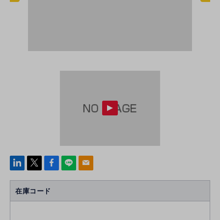
linke
x
Face
line
mail
di
b
n
oo
在庫コード
k