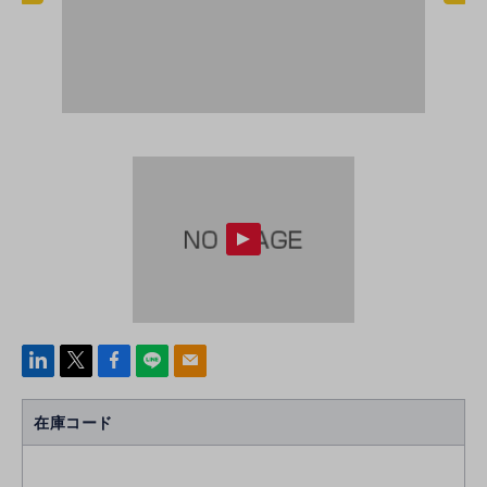
linke
x
Face
line
mail
di
b
n
oo
在庫コード
k