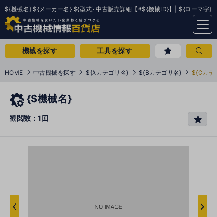
${機械名} ${メーカー名} ${型式} 中古販売詳細【#${機械ID}】| ${ローマ字}
menu
機械を探す
工具を探す
HOME
中古機械を探す
${Aカテゴリ名}
${Bカテゴリ名}
${Cカテ
{$機械名}
観閲数：1回
favo
rit
e
次
へ
へ
前