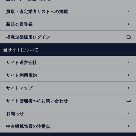
買取・査定業者リストへの掲載
新規会員登録
掲載企業様用ログイン
ext
e
当サイトについて
r
n
サイト運営会社
al
si
サイト利用規約
t
e
サイトマップ
サイト管理者へのお問い合わせ
ext
e
お知らせ
r
n
中古機械売買の注意点
al
si