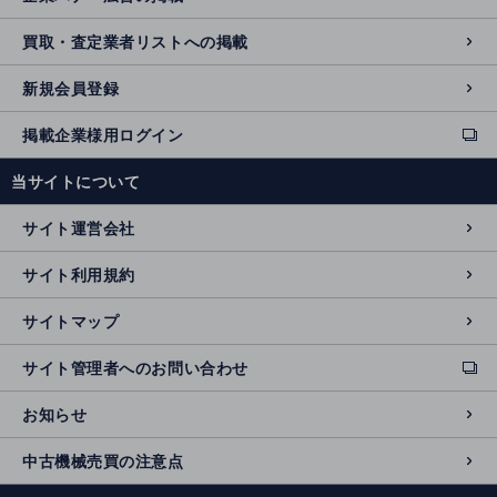
買取・査定業者リストへの掲載
新規会員登録
掲載企業様用ログイン
ext
e
当サイトについて
r
n
サイト運営会社
al
si
サイト利用規約
t
e
サイトマップ
サイト管理者へのお問い合わせ
ext
e
お知らせ
r
n
中古機械売買の注意点
al
si