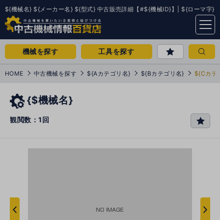
${機械名} ${メーカー名} ${型式} 中古販売詳細【#${機械ID}】| ${ローマ字}
menu
機械を探す
工具を探す
HOME
中古機械を探す
${Aカテゴリ名}
${Bカテゴリ名}
${Cカテ
{$機械名}
観閲数：1回
favo
rit
e
次
へ
へ
前