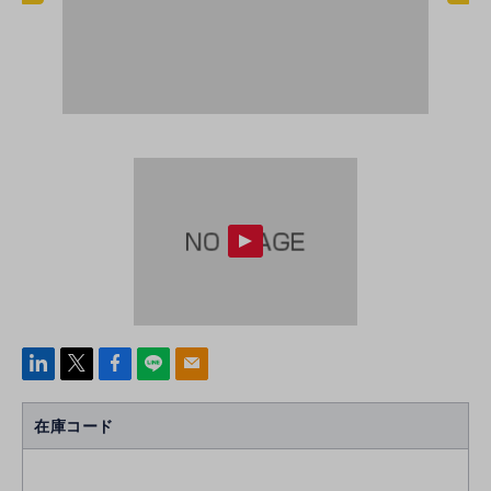
linke
x
Face
line
mail
di
b
n
oo
在庫コード
k