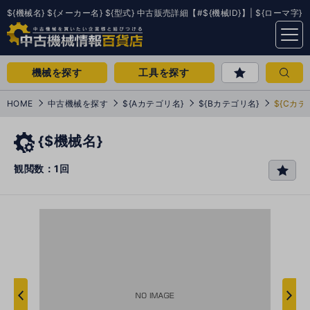
${機械名} ${メーカー名} ${型式} 中古販売詳細【#${機械ID}】| ${ローマ字}
menu
機械を探す
工具を探す
HOME
中古機械を探す
${Aカテゴリ名}
${Bカテゴリ名}
${Cカテ
{$機械名}
観閲数：1回
favo
rit
e
次
へ
へ
前