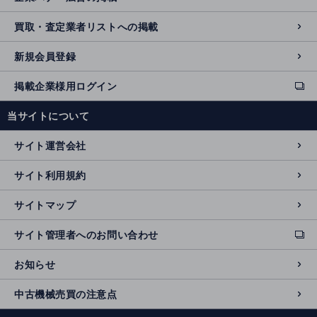
買取・査定業者リストへの掲載
新規会員登録
掲載企業様用ログイン
ext
e
当サイトについて
r
n
サイト運営会社
al
si
サイト利用規約
t
e
サイトマップ
サイト管理者へのお問い合わせ
ext
e
お知らせ
r
n
中古機械売買の注意点
al
si