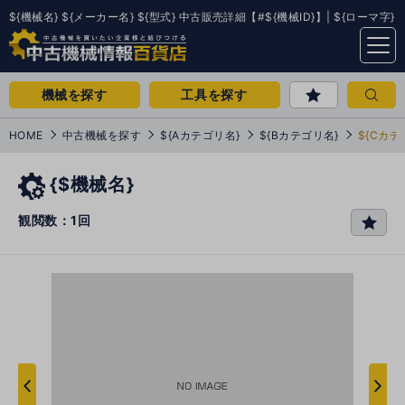
${機械名} ${メーカー名} ${型式} 中古販売詳細【#${機械ID}】| ${ローマ字}
menu
機械を探す
工具を探す
HOME
中古機械を探す
${Aカテゴリ名}
${Bカテゴリ名}
${Cカテ
{$機械名}
観閲数：1回
favo
rit
e
次
へ
へ
前