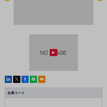
linke
x
Face
line
mail
di
b
n
oo
在庫コード
k