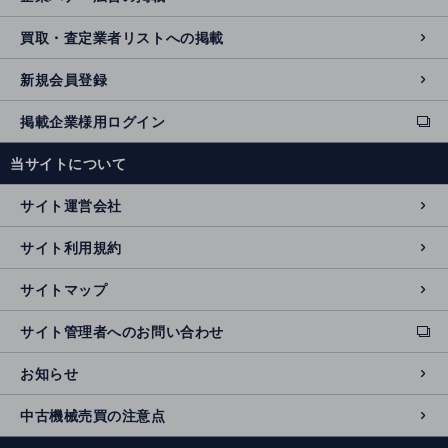
買取・査定業者リストへの掲載
新規会員登録
掲載企業様用ログイン
ext
e
当サイトについて
r
n
サイト運営会社
al
si
サイト利用規約
t
e
サイトマップ
サイト管理者へのお問い合わせ
ext
e
お知らせ
r
n
中古機械売買の注意点
al
si