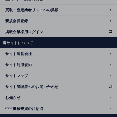
買取・査定業者リストへの掲載
新規会員登録
掲載企業様用ログイン
ext
e
当サイトについて
r
n
サイト運営会社
al
si
サイト利用規約
t
e
サイトマップ
サイト管理者へのお問い合わせ
ext
e
お知らせ
r
n
中古機械売買の注意点
al
si