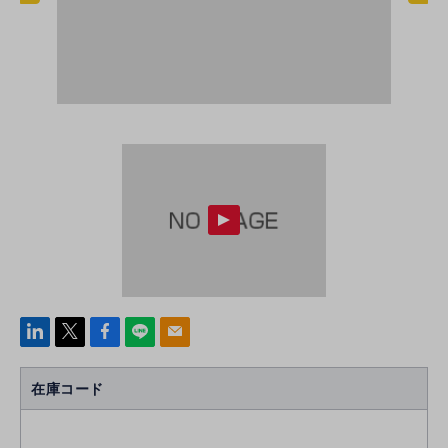
linke
x
Face
line
mail
di
b
n
oo
在庫コード
k