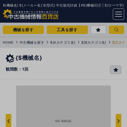
${機械名} ${メーカー名} ${型式} 中古販売詳細【#${機械ID}】| ${ローマ字}
menu
機械を探す
工具を探す
HOME
中古機械を探す
${Aカテゴリ名}
${Bカテゴリ名}
${Cカテ
{$機械名}
観閲数：1回
favo
rit
e
次
へ
へ
前