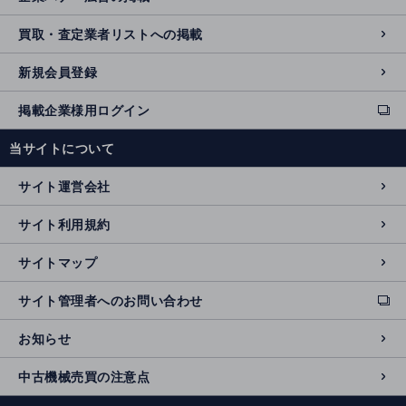
買取・査定業者リストへの掲載
新規会員登録
掲載企業様用ログイン
ext
e
当サイトについて
r
n
サイト運営会社
al
si
サイト利用規約
t
e
サイトマップ
サイト管理者へのお問い合わせ
ext
e
お知らせ
r
n
中古機械売買の注意点
al
si