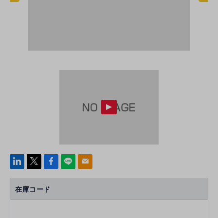
linke
x
Face
line
mail
di
b
n
oo
在庫コード
k