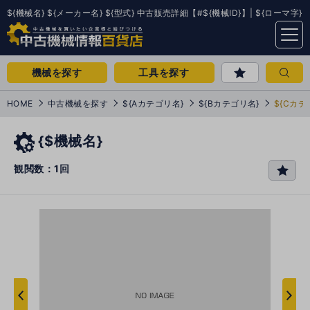
${機械名} ${メーカー名} ${型式} 中古販売詳細【#${機械ID}】| ${ローマ字}
menu
機械を探す
工具を探す
HOME
中古機械を探す
${Aカテゴリ名}
${Bカテゴリ名}
${Cカテ
{$機械名}
観閲数：1回
favo
rit
e
次
へ
へ
前