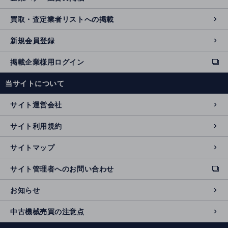
買取・査定業者リストへの掲載
新規会員登録
掲載企業様用ログイン
ext
e
当サイトについて
r
n
サイト運営会社
al
si
サイト利用規約
t
e
サイトマップ
サイト管理者へのお問い合わせ
ext
e
お知らせ
r
n
中古機械売買の注意点
al
si