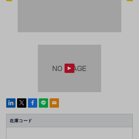
linke
x
Face
line
mail
di
b
n
oo
在庫コード
k