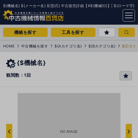
${機械名} ${メーカー名} ${型式} 中古販売詳細【#${機械ID}】| ${ローマ字}
menu
機械を探す
工具を探す
HOME
中古機械を探す
${Aカテゴリ名}
${Bカテゴリ名}
${Cカテ
{$機械名}
観閲数：1回
favo
rit
e
次
へ
へ
前