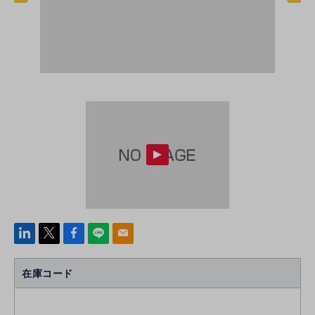
linke
x
Face
line
mail
di
b
n
oo
在庫コード
k