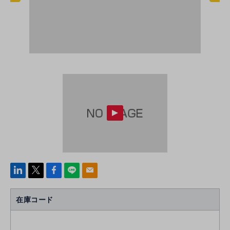
linke
x
Face
line
mail
di
b
n
oo
在庫コード
k