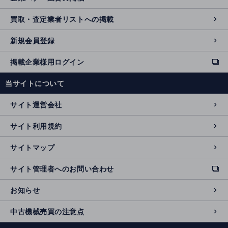
買取・査定業者リストへの掲載
新規会員登録
掲載企業様用ログイン
ext
e
当サイトについて
r
n
サイト運営会社
al
si
サイト利用規約
t
e
サイトマップ
サイト管理者へのお問い合わせ
ext
e
お知らせ
r
n
中古機械売買の注意点
al
si