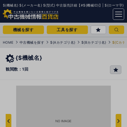
${機械名} ${メーカー名} ${型式} 中古販売詳細【#${機械ID}】| ${ローマ字}
menu
機械を探す
工具を探す
HOME
中古機械を探す
${Aカテゴリ名}
${Bカテゴリ名}
${Cカテ
{$機械名}
観閲数：1回
favo
rit
e
次
へ
へ
前