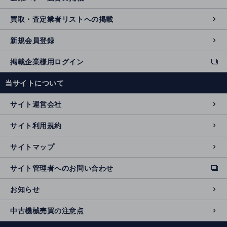
買取・査定業者リストへの掲載
新規会員登録
掲載企業様用ログイン
ext
e
当サイトについて
r
n
サイト運営会社
al
si
サイト利用規約
t
e
サイトマップ
サイト管理者へのお問い合わせ
ext
e
お知らせ
r
n
中古機械売買の注意点
al
si