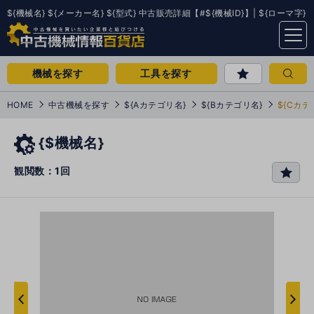
${機械名} ${メーカー名} ${型式} 中古販売詳細【#${機械ID}】| ${ローマ字}
menu
機械を探す
工具を探す
HOME
中古機械を探す
${Aカテゴリ名}
${Bカテゴリ名}
${Cカテ
{$機械名}
観閲数：1回
favo
rit
e
次
へ
へ
前