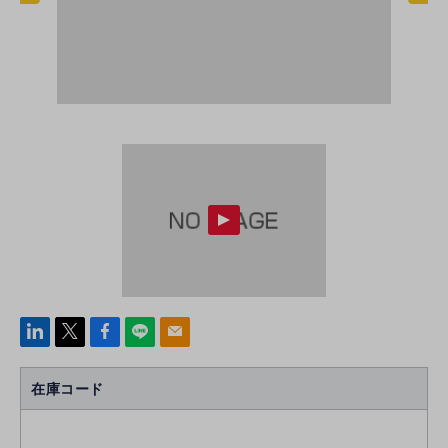
linke
x
Face
line
mail
di
b
n
oo
在庫コード
k