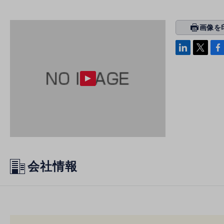
画像を
prin
ti
linke
x
Face
n
di
b
g
n
oo
k
会社情報