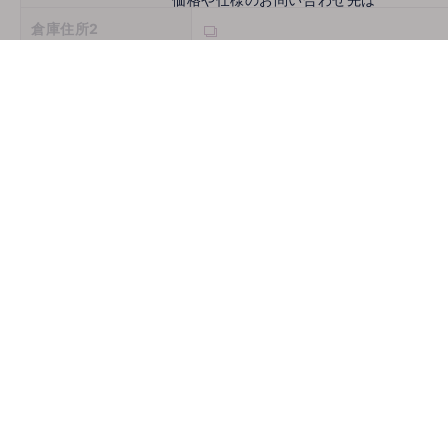
倉庫住所2
倉庫住所3
営業時間
定休日
お問い合わせ
メールでお問い合わせ
mail
取扱機種
ホームページ
古物商許可番号
推薦会社
登録年月日
2026/08/07