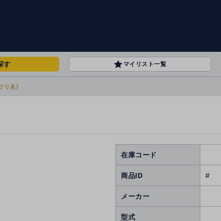
探す
マイリスト一覧
ゴリ名}
在庫コード
商品ID
#
メーカー
型式