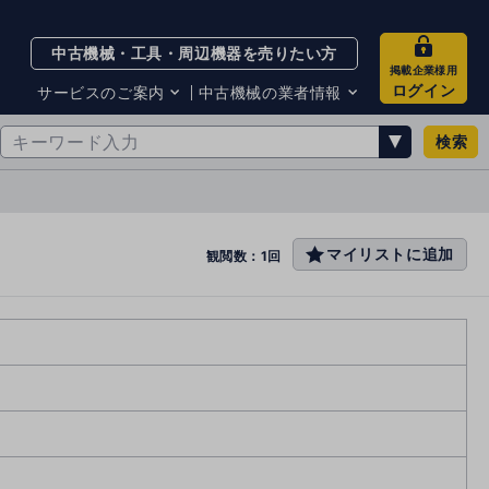
中古機械・工具・周辺機器を売りたい方
掲載企業様用
ログイン
サービスのご案内
中古機械の業者情報
検索
サービスのご案内
掲載企業一覧
お知らせ
買取・査定業者リスト
中古機械販売の注意点
サイト利用規約
マイリストに追加
favo
観閲数：1回
サイト運営会社
rit
メルマガバックナンバー
e