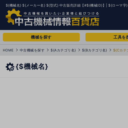
${機械名} ${メーカー名} ${型式} 中古販売詳細【#${機械ID}】| ${ローマ字}
機械を探す
工具を
HOME
中古機械を探す
${Aカテゴリ名}
${Bカテゴリ名}
${Cカテ
{$機械名}