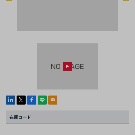
linke
x
Face
line
mail
di
b
n
oo
在庫コード
k