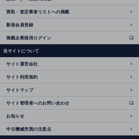
買取・査定業者リストへの掲載
新規会員登録
掲載企業様用ログイン
ext
e
当サイトについて
r
n
サイト運営会社
al
si
サイト利用規約
t
e
サイトマップ
サイト管理者へのお問い合わせ
ext
e
お知らせ
r
n
中古機械売買の注意点
al
si