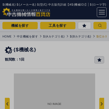
${機械名} ${メーカー名} ${型式} 中古販売詳細【#${機械ID}】| ${ローマ字}
menu
機械を探す
工具を探す
HOME
中古機械を探す
${Aカテゴリ名}
${Bカテゴリ名}
${Cカテ
{$機械名}
観閲数：1回
favo
rit
e
次
へ
へ
前