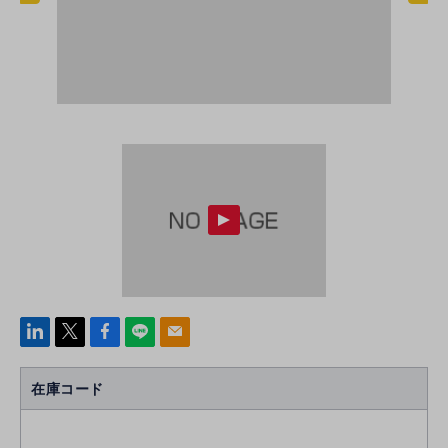
linke
x
Face
line
mail
di
b
n
oo
在庫コード
k