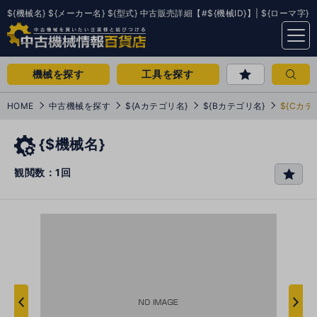
${機械名} ${メーカー名} ${型式} 中古販売詳細【#${機械ID}】| ${ローマ字}
menu
機械を探す
工具を探す
HOME
中古機械を探す
${Aカテゴリ名}
${Bカテゴリ名}
${Cカテ
{$機械名}
観閲数：1回
favo
rit
e
次
へ
へ
前