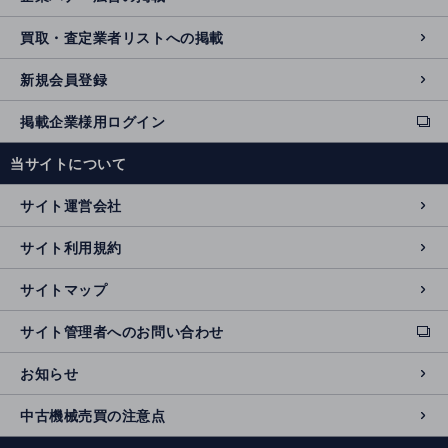
買取・査定業者リストへの掲載
新規会員登録
掲載企業様用ログイン
ext
e
当サイトについて
r
n
サイト運営会社
al
si
サイト利用規約
t
e
サイトマップ
サイト管理者へのお問い合わせ
ext
e
お知らせ
r
n
中古機械売買の注意点
al
si